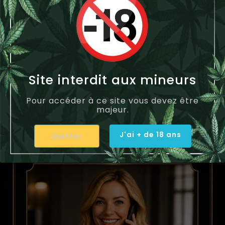
Affichage 1-1 de 1 article(s)
Site interdit aux mineurs
Pour accéder à ce site vous devez être
majeur.
J'ai + de 18 ans
Quitter