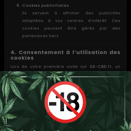
Cookies publicitaires
Ils servent à afficher des publicités
adaptées à vos centres d’intérêt. Ces
cookies peuvent être gérés par des
partenaires tiers.
4. Consentement à l’utilisation des
cookies
Lors de votre première visite sur
SA-CBD.fr
, un
bandeau de consentement s’affiche pour vous
informer de l’utilisation des cookies et recueillir
votre accord. Vous pouvez accepter, refuser ou
personnaliser vos choix.
5. Gérer vos cookies
Vous pouvez à tout moment configurer vos
préférences via :