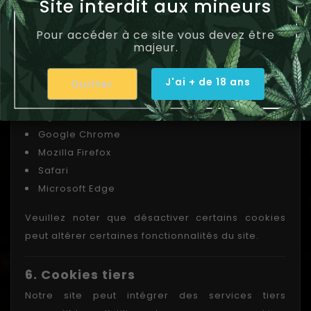
Site interdit aux mineurs
Notre gestionnaire de cookies
: affiché lors
Pour accéder à ce site vous devez être
de votre arrivé sur SA-CBD.fr
majeur.
Les paramètres de votre navigateur
: Vous
pouvez bloquer, supprimer ou limiter les cookies.
J'ai + de 18 ans
Quitter
Voici des liens vers les guides des principaux
navigateurs :
Google
Chrome
Mozilla
Firefox
Safari
Microsoft
Edge
Veuillez noter que désactiver certains cookies
peut altérer certaines fonctionnalités du site.
6. Cookies tiers
Notre site peut intégrer des services tiers