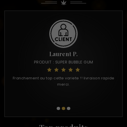
Laurent P.
PRODUIT : SUPER BUBBLE GUM
prise
Franchement au top cette variete !! livraison rapide
dom
pport
merci.
pour