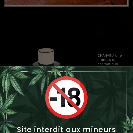
CHANVRIA une
marque de
cosmétique
Française et BIO.
Acheter
Site interdit aux mineurs