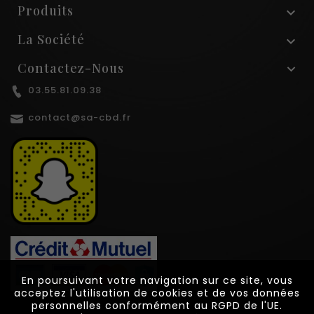
Produits

La Société

Contactez-Nous
03.55.81.09.38
contact@sa-cbd.fr
En poursuivant votre navigation sur ce site, vous
En poursuivant votre navigation sur ce site, vous
acceptez l'utilisation de cookies et de vos données
acceptez l'utilisation de cookies et de vos données
personnelles conformément au RGPD de l'UE.
personnelles conformément au RGPD de l'UE.