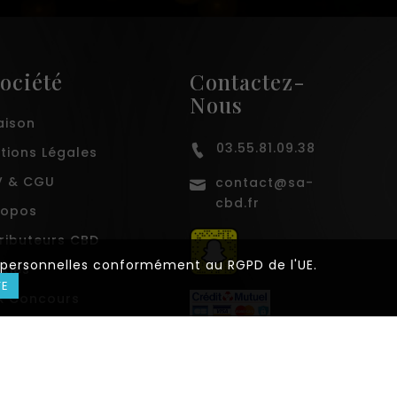
ociété
Contactez-
Nous
aison
03.55.81.09.38
tions Légales
 & CGU
contact@sa-
cbd.fr
ropos
tributeurs CBD
es personnelles conformément au RGPD de l'UE.
kies
TE
x Concours
 Du Site
asins