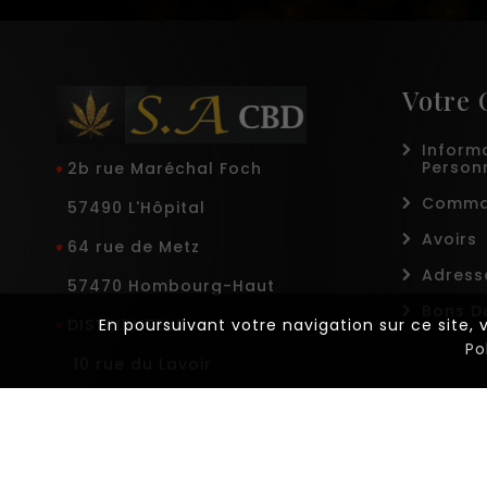
Votre
Inform
Person
2b rue Maréchal Foch
Comma
57490 L'Hôpital
Avoirs
64 rue de Metz
Adress
57470 Hombourg-Haut
Bons D
DISTRIBUTEUR
En poursuivant votre navigation sur ce site,
Po
10 rue du Lavoir
57470 Hombourg-Haut