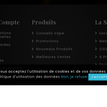
 Compte
Produits
La S
ations
Conseils Vape
Livr
nelles
Promotions
Men
ndes
Nouveaux Produits
CGV
Meilleures Ventes
A P
es
Dis
e Réduction
 vous acceptez l'utilisation de cookies et de vos donné
Coo
litique d'utilisation des données
Non, je refuse
J'ACCEP
Jeu
Plan
Mag