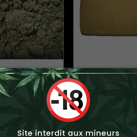
SKUFF 10% CBD
Le Mousseux 12% 
4,89 €
3,95 €
Site interdit aux mineurs