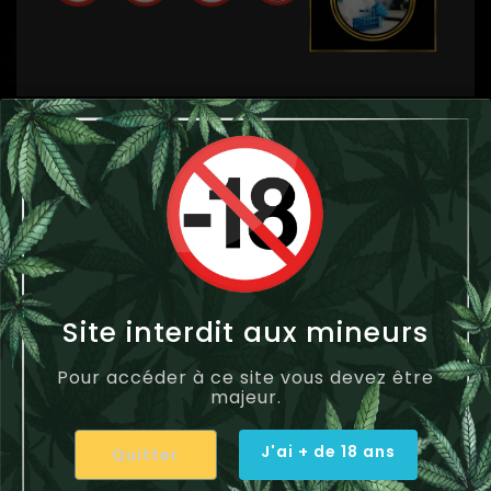
VOUS AIMEREZ AUSSI
Site interdit aux mineurs
Pour accéder à ce site vous devez être
majeur.
J'ai + de 18 ans
Quitter