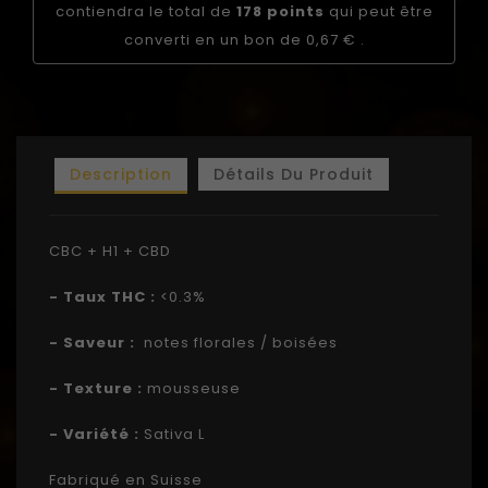
contiendra le total de
178
points
qui peut être
converti en un bon de
0,67 €
.
Description
Détails Du Produit
CBC + H1 + CBD
- Taux THC :
<0.3%
- Saveur :
notes florales / boisées
- Texture :
mousseuse
- Variété :
Sativa L
Fabriqué en Suisse