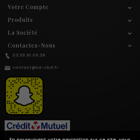
Votre Compte

Produits

La Société

Contactez-Nous
03.55.81.09.38
contact@sa-cbd.fr
En poursuivant votre navigation sur ce site, vous
En poursuivant votre navigation sur ce site, vous