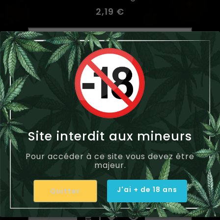
2,19 €
Site interdit aux mineurs
Pour accéder à ce site vous devez être
majeur.
J'ai + de 18 ans
Quitter