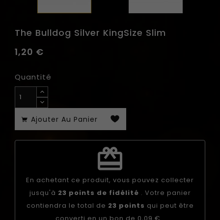
The Bulldog Silver KingSize Slim
1,20 €
Quantité
Ajouter Au Panier
redeem
En achetant ce produit, vous pouvez collecter
jusqu'à
23
points de fidélité
. Votre panier
contiendra le total de
23
points
qui peut être
converti en un bon de
0,09 €
.