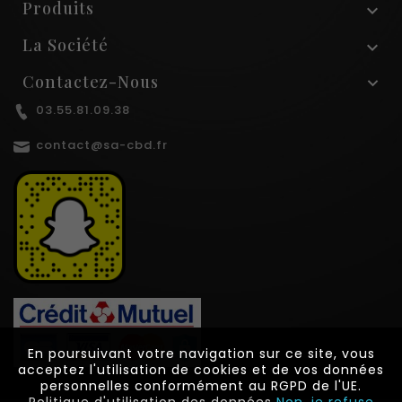
Produits

La Société

Contactez-Nous
03.55.81.09.38
contact@sa-cbd.fr
En poursuivant votre navigation sur ce site, vous
En poursuivant votre navigation sur ce site, vous
acceptez l'utilisation de cookies et de vos données
acceptez l'utilisation de cookies et de vos données
personnelles conformément au RGPD de l'UE.
personnelles conformément au RGPD de l'UE.