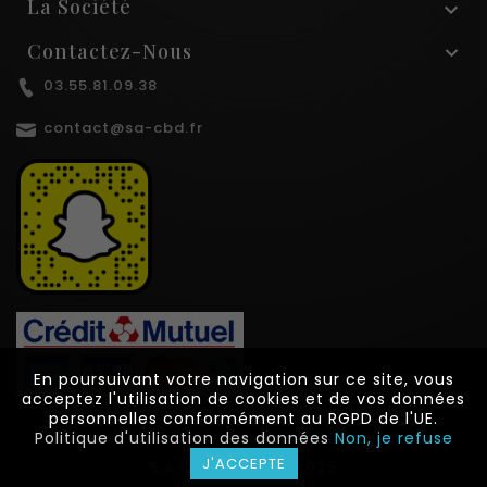
La Société

Contactez-Nous
03.55.81.09.38
contact@sa-cbd.fr
En poursuivant votre navigation sur ce site, vous
En poursuivant votre navigation sur ce site, vous
acceptez l'utilisation de cookies et de vos données
acceptez l'utilisation de cookies et de vos données
personnelles conformément au RGPD de l'UE.
personnelles conformément au RGPD de l'UE.
Politique d'utilisation des données
Politique d'utilisation des données
Non, je refuse
Non, je refuse
J'ACCEPTE
J'ACCEPTE
S.A CBD © 2022-2025