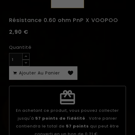
Résistance 0.60 ohm PnP X VOOPOO
2,90 €
Quantité
Ajouter Au Panier
redeem
En achetant ce produit, vous pouvez collecter
jusqu'à
57
points de fidélité
. Votre panier
contiendra le total de
57
points
qui peut être
converti en un bon de
0,21 €
.