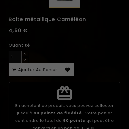
Boite métallique Caméléon
4,50 €
Quantité
Ajouter Au Panier
redeem
En achetant ce produit, vous pouvez collecter
jusqu'à
90
points de fidélité
. Votre panier
contiendra le total de
90
points
qui peut être
converti en un bon de
0,34 €
.