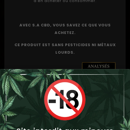
d'en acheter ou consommer.
AVEC S.A CBD, VOUS SAVEZ CE QUE VOUS
ACHETEZ.
CE PRODUIT EST SANS PESTICIDES NI MÉTAUX
LOURDS.
VOUS AIMEREZ AUSSI