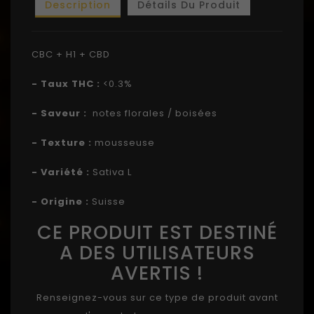
Description
Détails Du Produit
CBC + H1 + CBD
- Taux THC :
<0.3%
- Saveur :
notes florales / boisées
- Texture :
mousseuse
- Variété :
Sativa L
- Origine :
Suisse
CE PRODUIT EST DESTINÉ
A DES UTILISATEURS
AVERTIS !
Renseignez-vous sur ce type de produit avant