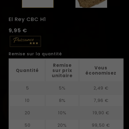
El Rey CBC H1
9,95 €
Remise sur la quantité
Remise
Vous
Quantité
sur prix
économisez
unitaire
5
5%
2,49 €
10
8%
7,96 €
20
10%
19,90 €
50
20%
99,50 €